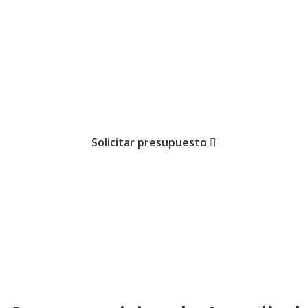
able en el proceso de acreditación, ¡Acr
a un presupuesto personalizado. ¡Sin c
n una tasa de éxito sup
Solicitar presupuesto